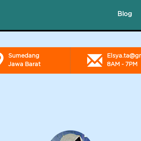
Blog
Sumedang
Elsya.ta@g
Jawa Barat
8AM - 7PM