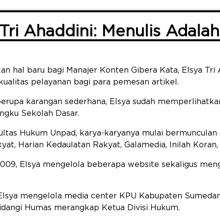
Tri Ahaddini: Menulis Adalah
n hal baru bagi Manajer Konten Gibera Kata, Elsya Tri 
alitas pelayanan bagi para pemesan artikel.
erupa karangan sederhana, Elsya sudah memperlihatkan
ngku Sekolah Dasar.
kultas Hukum Unpad, karya-karyanya mulai bermunculan d
at, Harian Kedaulatan Rakyat, Galamedia, Inilah Koran, 
09, Elsya mengelola beberapa website sekaligus menga
 Elsya mengelola media center KPU Kabupaten Sumedan
idangi Humas merangkap Ketua Divisi Hukum.