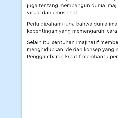
juga tentang membangun dunia imaji
visual dan emosional.
Perlu dipahami juga bahwa dunia imaj
kepentingan yang memengaruhi cara
Selain itu, sentuhan imajinatif memb
menghidupkan ide dan konsep yang mu
Penggambaran kreatif membantu pem