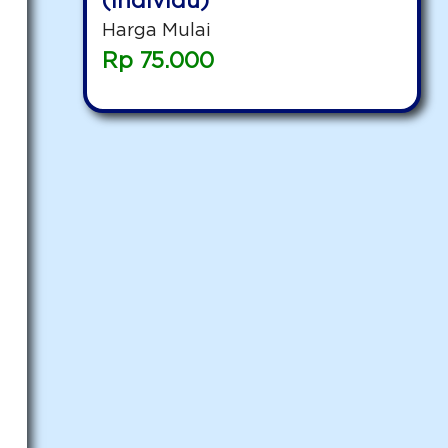
(Individu)
Harga Mulai
Rp
75.000