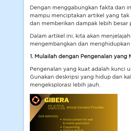
Dengan menggabungkan fakta dan info
mampu menciptakan artikel yang tak h
dan memberikan dampak lebih besar
Dalam artikel ini, kita akan menjela
mengembangkan dan menghidupkan dun
1. Mulailah dengan Pengenalan yang 
Pengenalan yang kuat adalah kunci u
Gunakan deskripsi yang hidup dan 
mengeksplorasi lebih jauh.