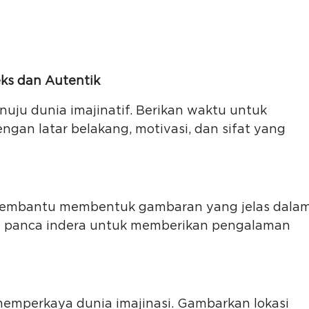
ks dan Autentik
nuju dunia imajinatif. Berikan waktu untuk
an latar belakang, motivasi, dan sifat yang
membantu membentuk gambaran yang jelas dala
m panca indera untuk memberikan pengalaman
 memperkaya dunia imajinasi. Gambarkan lokasi