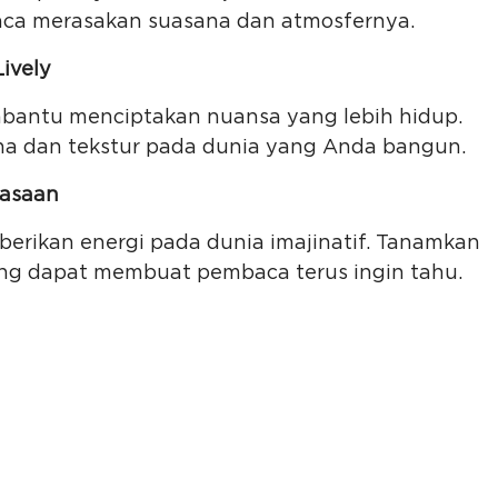
ca merasakan suasana dan atmosfernya.
ively
mbantu menciptakan nuansa yang lebih hidup.
na dan tekstur pada dunia yang Anda bangun.
rasaan
erikan energi pada dunia imajinatif. Tanamkan
ng dapat membuat pembaca terus ingin tahu.