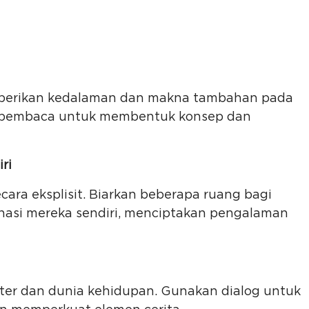
berikan kedalaman dan makna tambahan pada
 pembaca untuk membentuk konsep dan
ri
ecara eksplisit. Biarkan beberapa ruang bagi
nasi mereka sendiri, menciptakan pengalaman
ter dan dunia kehidupan. Gunakan dialog untuk