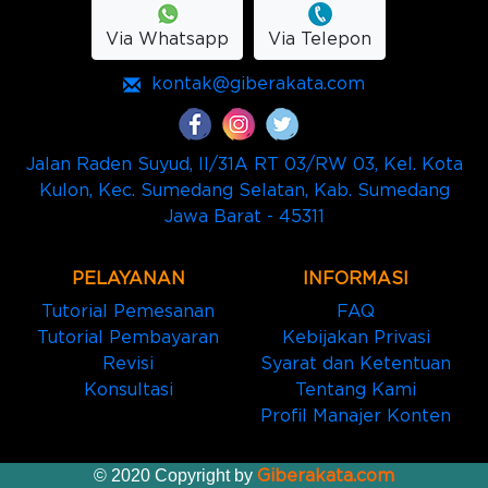
Via Whatsapp
Via Telepon
kontak@giberakata.com
Jalan Raden Suyud, II/31A RT 03/RW 03, Kel. Kota
Kulon, Kec. Sumedang Selatan, Kab. Sumedang
Jawa Barat - 45311
PELAYANAN
INFORMASI
Tutorial Pemesanan
FAQ
Tutorial Pembayaran
Kebijakan Privasi
Revisi
Syarat dan Ketentuan
Konsultasi
Tentang Kami
Profil Manajer Konten
© 2020 Copyright by
Giberakata.com